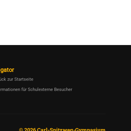
gator
ück zur Startseite
ormationen für Schulexterne Besucher
© 2026 Carl-Spitzweg-Gymnasium