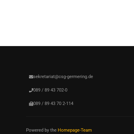
sekretariat@csg-germering.de
089 / 89 43 702-0
089 / 89 43 70 2-114
Powered by the
Homepage-Team