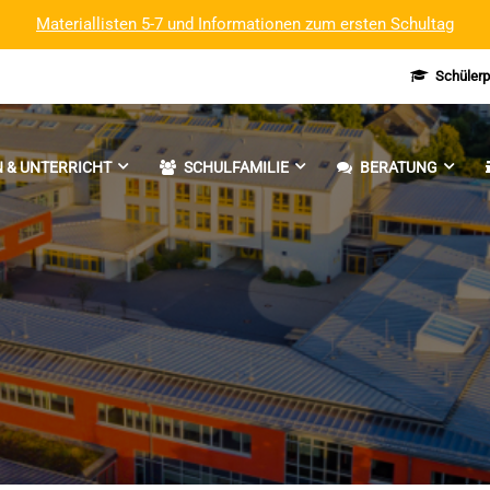
Materiallisten 5-7 und Informationen zum ersten Schultag
Schülerp
 & UNTERRICHT
SCHULFAMILIE
BERATUNG