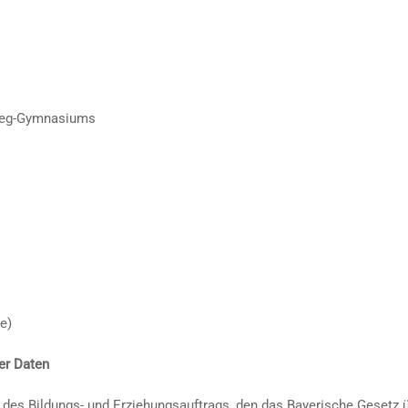
zweg-Gymnasiums
e)
er Daten
 des Bildungs- und Erziehungsauftrags, den das Bayerische Gesetz