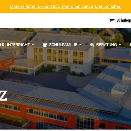
Materiallisten 5-7 und Informationen zum ersten Schultag
Schülerp
 & UNTERRICHT
SCHULFAMILIE
BERATUNG
Z