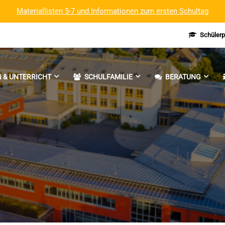
Materiallisten 5-7 und Informationen zum ersten Schultag
Schülerp
 & UNTERRICHT
SCHULFAMILIE
BERATUNG