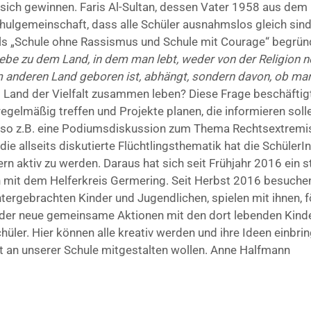
 sich gewinnen. Faris Al-Sultan, dessen Vater 1958 aus dem
hulgemeinschaft, dass alle Schüler ausnahmslos gleich sind
als „Schule ohne Rassismus und Schule mit Courage“ begrün
iebe zu dem Land, in dem man lebt, weder von der Religion 
m anderen Land geboren ist, abhängt, sondern davon, ob man 
m Land der Vielfalt zusammen leben? Diese Frage beschäftigt
gelmäßig treffen und Projekte planen, die informieren soll
t, so z.B. eine Podiumsdiskussion zum Thema Rechtsextrem
ie allseits diskutierte Flüchtlingsthematik hat die SchülerI
rn aktiv zu werden. Daraus hat sich seit Frühjahr 2016 ein 
on mit dem Helferkreis Germering. Seit Herbst 2016 besuche
 untergebrachten Kinder und Jugendlichen, spielen mit ihnen
der neue gemeinsame Aktionen mit den dort lebenden Kinde
er. Hier können alle kreativ werden und ihre Ideen einbring
falt an unserer Schule mitgestalten wollen. Anne Halfmann