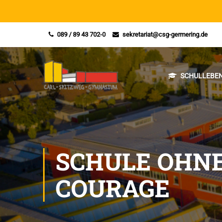
089 / 89 43 702-0
sekretariat@csg-germering.de
SCHULLEBEN
SCHULE OHNE
COURAGE