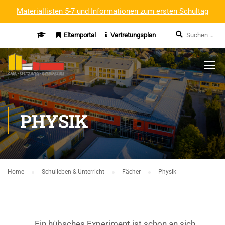
Materiallisten 5-7 und Informationen zum ersten Schultag
Elternportal
Vertretungsplan
PHYSIK
Home
Schulleben & Unterricht
Fächer
Physik
„Ein hübsches Experiment ist schon an sich