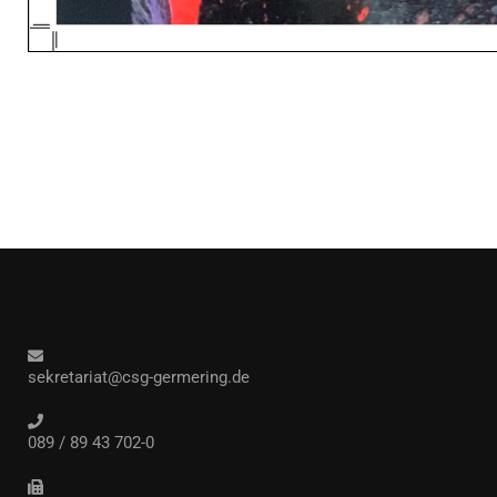
sekretariat@csg-germering.de
089 / 89 43 702-0