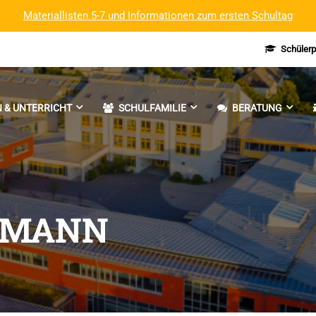
Materiallisten 5-7 und Informationen zum ersten Schultag
Schülerp
 & UNTERRICHT
SCHULFAMILIE
BERATUNG
HMANN