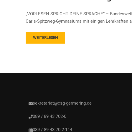
„VORLESEN SPRICHT DEINE SPRACHE“ – Bundesweiter V
Carls-Spitzweg-Gymnasiums mit einigen Lehrkräften a
WEITERLESEN
sekretariat@csg-germering.de
089 / 89 43 702-0
089 / 89 43 70 2-114